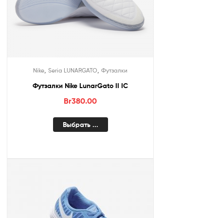
,
,
Nike
Seria LUNARGATO
Футзалки
Футзалки Nike LunarGato II IC
Br
380.00
Выбрать ...