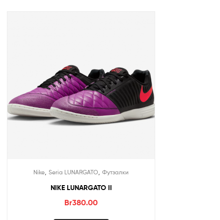
,
,
Nike
Seria LUNARGATO
Футзалки
NIKE LUNARGATO II
Br
380.00