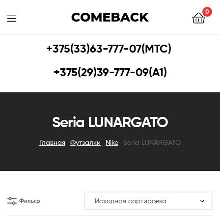
0
COMEBACK.BY
+375(33)63-777-07(МТС)
–
+375(29)39-777-09(A1)
Магазин
футбольной
Seria LUNARGATO
экипировки
Главная
Футзалки
Nike
Seria LUNARGATO
Фильтр