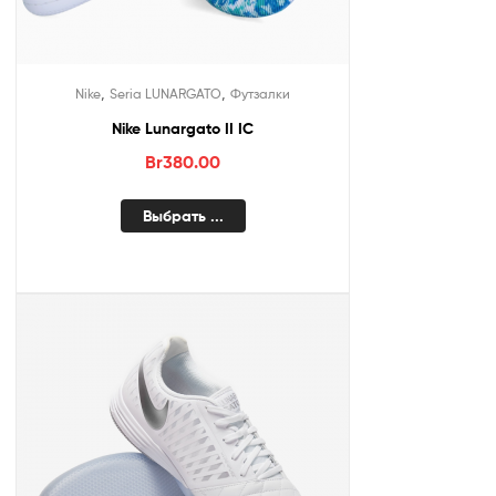
,
,
Nike
Seria LUNARGATO
Футзалки
Nike Lunargato II IC
Br
380.00
Выбрать ...