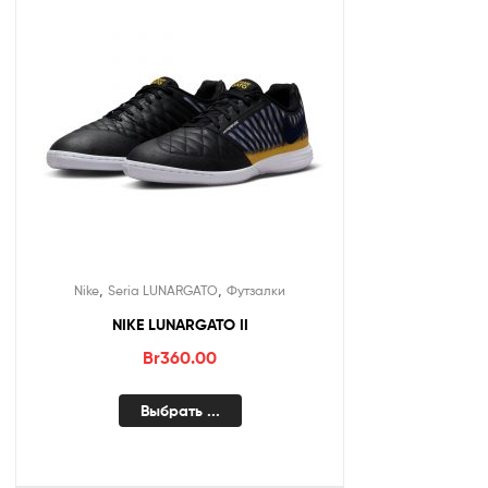
,
,
Nike
Seria LUNARGATO
Футзалки
NIKE LUNARGATO II
Br
360.00
Выбрать ...