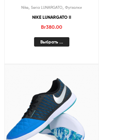
,
,
Nike
Seria LUNARGATO
Футзалки
NIKE LUNARGATO II
Br
380.00
Выбрать ...